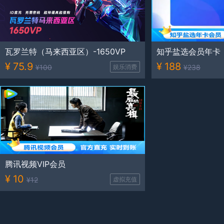
瓦罗兰特（马来西亚区）-1650VP
知乎盐选会员年卡
¥
75.9
¥
188
¥
100
娱乐消费
¥
238
腾讯视频VIP会员
¥
10
¥
12
虚拟充值