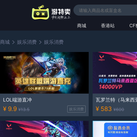
商城
香港站
C
商城
娱乐消费
娱乐消费
LOL端游直冲
瓦罗兰特（马来西亚区
¥
9.9
¥
583
¥
13.5
娱乐消费
¥
600