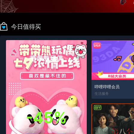
今日值得买
带带熊玩偶
周边玩偶
哔哩哔哩会员
生活服务
-45%