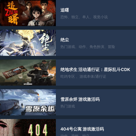
追曙
恐怖
、
独立
、
单人
、
视觉小说
绝尘
热门游戏
、
动作
、
角色扮演
、
冒险
绝地求生 活动通行证：星际乱斗CDK
吃鸡专区
、
游戏本体/通行证
雪原余烬 游戏激活码
热门游戏
404号公寓 游戏激活码
动作
、
恐怖
、
独立