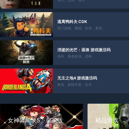
逃离鸭科夫 CDK
热门游戏
、
模拟
、
生存
、
射击
消逝的光芒：困兽 游戏激活码
动作
、
角色扮演
、
恐怖
无主之地4 游戏激活码
射击
、
剧情丰富
、
合作
女神异闻录5：皇家版
精品游戏